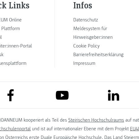
ck Links
Infos
UM Online
Datenschutz
 Plattform
Meldesystem für
l
Hinweisgeber:innen
iter:innen-Portal
Cookie Policy
sk
Barrierefreiheitserklärung
sensplattform
Impressum
link to facebook
link to lin
link to youtube
JOANNEUM kooperiert als Teil des
Steirischen Hochschulraums
auf na
chschulenportal
und ist auf internationaler Ebene mit dem Projekt
EU4D
on
Österreichs erste Duale Europäische Hochschule. Das
Land Steierm