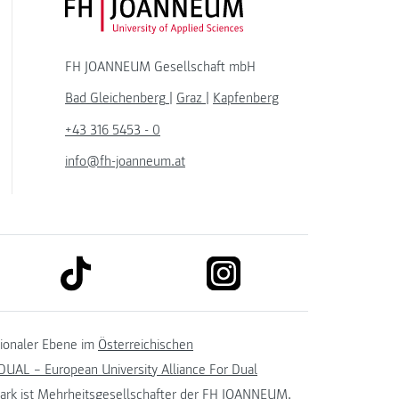
FH JOANNEUM Logo
FH JOANNEUM Gesellschaft mbH
Bad Gleichenberg
|
Graz
|
Kapfenberg
+43 316 5453 - 0
info@fh-joanneum.at
link to tiktok
link to instagram
kedin
tionaler Ebene im
Österreichischen
UAL – European University Alliance For Dual
ark
ist Mehrheitsgesellschafter der FH JOANNEUM.