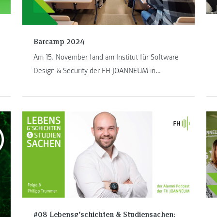
Barcamp 2024
Am 15. November fand am Institut für Software
Design & Security der FH JOANNEUM in
Kapfenberg ein Barcamp statt, das sich als ein
echtes Highlight für Studierende aus den
Bachelorstudiengängen des ersten Semesters
herausstellte.
#08 Lebensg’schichten & Studiensachen: