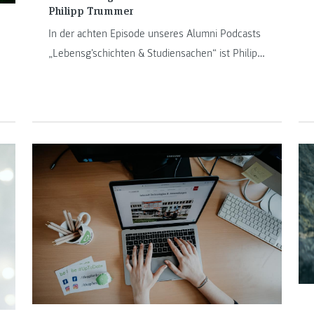
Philipp Trummer
In der achten Episode unseres Alumni Podcasts
„Lebensg'schichten & Studiensachen“ ist Philipp
Trummer zu Gast. Er ist Absolvent von "Software
Design" und "IT & Mobile Security".