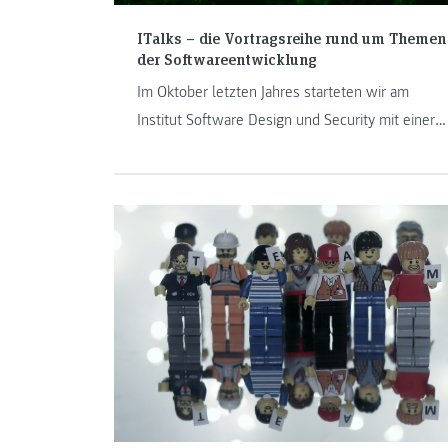
ITalks – die Vortragsreihe rund um Themen
der Softwareentwicklung
Im Oktober letzten Jahres starteten wir am
Institut Software Design und Security mit einer
Vortragsreihe rund um das Thema
Softwareentwicklung - den „ITalks“. Drei
Vortragende haben unseren Studierenden
seither Einblick in berufliche Herausforderungen
gegeben und ihre Lösungen dafür präsentiert.