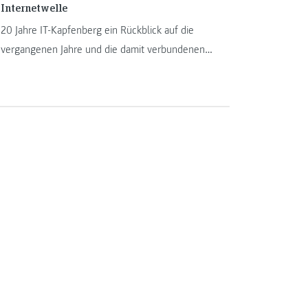
Internetwelle
20 Jahre IT-Kapfenberg ein Rückblick auf die
vergangenen Jahre und die damit verbundenen
Veränderungen und Herausforderungen an der
FH JOANNEUM in Kapfenberg. Manfred Pamsl
und Johannes Feiner sind seit der Geburtsstunde
der IT-Studiengänge am Institut und erzählen in
ihrem Beitrag mehr darüber.