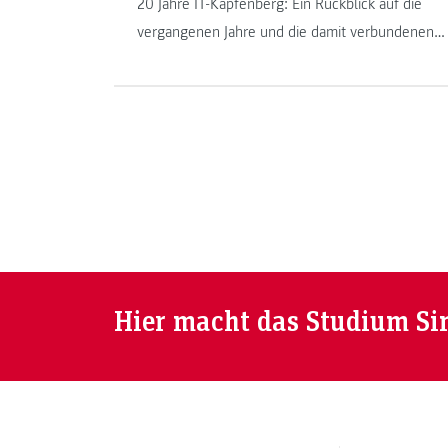
20 Jahre IT-Kapfenberg: Ein Rückblick auf die
vergangenen Jahre und die damit verbundenen
Veränderungen und Herausforderungen an der
FH JOANNEUM in Kapfenberg. Manfred Pamsl
und Johannes Feiner sind seit der Geburtsstunde
der IT-Studiengänge am Institut und erzählen in
ihrem Beitrag darüber.
Hier macht das Studium Si