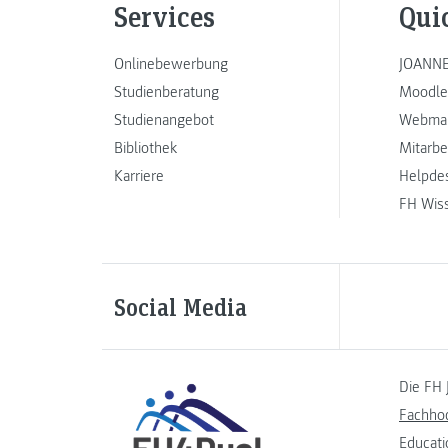
Services
Qui
Onlinebewerbung
JOANNE
Studienberatung
Moodle
Studienangebot
Webmai
Bibliothek
Mitarbe
Karriere
Helpde
FH Wis
Social Media
Die FH 
Fachho
Educati