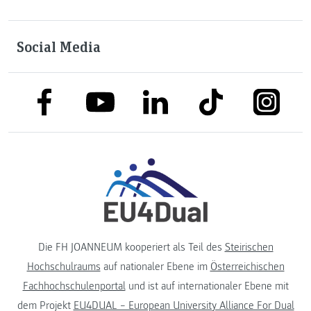
Social Media
link to facebook
link to tiktok
link to
link to linkedin
link to youtube
Die FH JOANNEUM kooperiert als Teil des
Steirischen
Hochschulraums
auf nationaler Ebene im
Österreichischen
Fachhochschulenportal
und ist auf internationaler Ebene mit
dem Projekt
EU4DUAL – European University Alliance For Dual