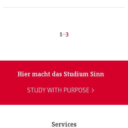
oder? Doch: Die Pop-up-Bakery hilft Grenzen zu
überwinden.
1
...
3
Hier macht das Studium Sinn
STUDY WITH PURPOSE
Services