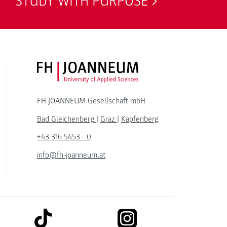
STUDY WITH PURPOSE
FH JOANNEUM Logo
FH JOANNEUM Gesellschaft mbH
Bad Gleichenberg
|
Graz
|
Kapfenberg
+43 316 5453 - 0
info@fh-joanneum.at
link to tiktok
link to instagram
kedin