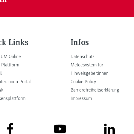
ck Links
Infos
UM Online
Datenschutz
 Plattform
Meldesystem für
l
Hinweisgeber:innen
iter:innen-Portal
Cookie Policy
sk
Barrierefreiheitserklärung
sensplattform
Impressum
link to facebook
link to lin
link to youtube