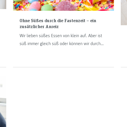
Ohne Süßes durch die Fastenzeit – ein
zusätzlicher Anreiz
Wir lieben süßes Essen von klein auf. Aber ist
süß immer gleich süß oder können wir durch
Verzicht auf Zucker unser Verlangen reduzieren?
Damit befasst sich Claudia Binder, Studierende
von „Diätologie“. Wer Süßigkeiten fastet, tut
nicht nur dem eigenen Körper etwas Gutes,
sondern kann auch bei der Studie unterstützen.