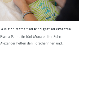
Wie sich Mama und Kind gesund ernähren
Bianca P. und ihr fünf Monate alter Sohn
Alexander helfen den Forscherinnen und
Forschern der FH JOANNEUM herauszufinden,
welchen Einfluss die Ernährung von Mutter und
Kind auf den Stoffwechsel im Erwachsenenalter
hat. So erleben die beiden die Studie.