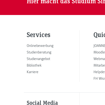
Hier macht das Studium Si
Services
Qui
Onlinebewerbung
JOANNE
Studienberatung
Moodle
Studienangebot
Webmai
Bibliothek
Mitarbe
Karriere
Helpde
FH Wis
Social Media