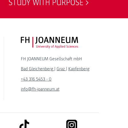
STUDY WITH PURPOSE
FH JOANNEUM Logo
FH JOANNEUM Gesellschaft mbH
Bad Gleichenberg
|
Graz
|
Kapfenberg
+43 316 5453 - 0
info@fh-joanneum.at
link to tiktok
link to instagram
kedin