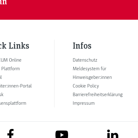
nn
ck Links
Infos
UM Online
Datenschutz
 Plattform
Meldesystem für
l
Hinweisgeber:innen
iter:innen-Portal
Cookie Policy
sk
Barrierefreiheitserklärung
sensplattform
Impressum
link to facebook
link to lin
link to youtube