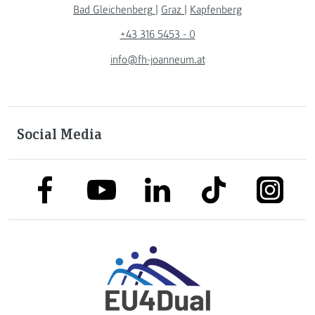
Bad Gleichenberg
|
Graz
|
Kapfenberg
+43 316 5453 - 0
info@fh-joanneum.at
Social Media
link to facebook
link to tiktok
link to
link to linkedin
link to youtube