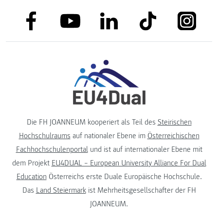
link to facebook
link to tiktok
link to
link to linkedin
link to youtube
Die FH JOANNEUM kooperiert als Teil des
Steirischen
Hochschulraums
auf nationaler Ebene im
Österreichischen
Fachhochschulenportal
und ist auf internationaler Ebene mit
dem Projekt
EU4DUAL – European University Alliance For Dual
Education
Österreichs erste Duale Europäische Hochschule.
Das
Land Steiermark
ist Mehrheitsgesellschafter der FH
JOANNEUM.