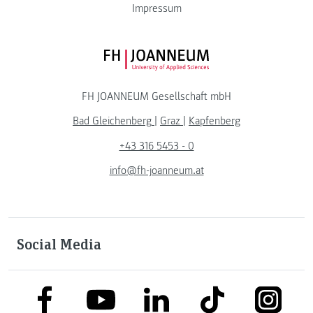
Impressum
FH JOANNEUM Logo
FH JOANNEUM Gesellschaft mbH
Bad Gleichenberg
|
Graz
|
Kapfenberg
+43 316 5453 - 0
info@fh-joanneum.at
Social Media
link to facebook
link to tiktok
link to
link to linkedin
link to youtube