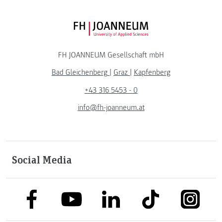
FH JOANNEUM Logo
FH JOANNEUM Gesellschaft mbH
Bad Gleichenberg
|
Graz
|
Kapfenberg
+43 316 5453 - 0
info@fh-joanneum.at
Social Media
link to facebook
link to tiktok
link to
link to linkedin
link to youtube