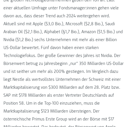
Die großen Technologieunternehmen geben den Ton an. Laut
einer aktuellen Umfrage unter Fondsmanager:innen gehen viele
davon aus, dass dieser Trend auch 2024 weitergehen wird.
Aktuell sind mit Apple ($3,0 Bio.), Microsoft ($2,8 Bio.), Saudi
Arabian Oil ($2,1 Bio.), Alphabet (§1,7 Bio.), Amazon ($1,5 Bio.) und
Nvidia ($1,2 Bio.) sechs Unternehmen mit mehr als einer Billion
US-Dollar bewertet. Fünf davon haben einen starken
Technologiefokus. Der große Gewinner des Jahres ist Nvidia. Der
Börsenwert betrug zu Jahresbeginn „nur“ 350 Milliarden US-Dollar
und ist seither um mehr als 200% gestiegen. Im Vergleich dazu
liegt Nestle als wertvollstes Unternehmen der Schweiz mit einer
Marktkapitalisierung von $300 Milliarden auf dem 28. Platz bzw.
SAP mit $178 Milliarden als erster Vertreter Deutschlands auf
Position 58. Um in die Top-100 einzuziehen, muss die
Marktkapitalisierung $123 Milliarden übersteigen. Der
österreichische Primus Erste Group wird an der Börse mit $17