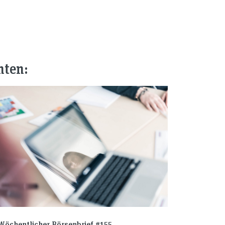
nten:
Wöchentlicher Börsenbrief #155