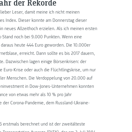
ahr der Rekorde
ieber Leser, damit meine ich nicht meinen
s Index. Dieser konnte am Donnerstag dieser
 neues Allzeithoch erzielen. Als ich meinen ersten
dex-Stand noch bei 9.000 Punkten. Wenn eine
en daraus heute 444 Euro geworden. Die 10.000er
netblase, erreicht. Dann sollte es bis 2017 dauern,
te. Dazwischen lagen einige Börsenkrisen: der
e Euro-Krise oder auch die Flüchtlingskrise, um nur
ieler Menschen. Die Verdoppelung von 20.000 auf
tieninvestment in Dow-Jones-Unternehmen konnten
ance von etwas mehr als 10 % pro Jahr
 wie der Corona-Pandemie, dem Russland-Ukraine-
 erstmals berechnet und ist der zweitälteste