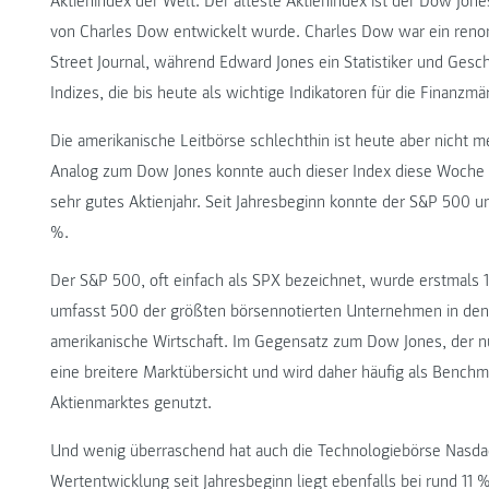
Aktienindex der Welt. Der älteste Aktienindex ist der Dow Jones
von Charles Dow entwickelt wurde. Charles Dow war ein renom
Street Journal, während Edward Jones ein Statistiker und Ge
Indizes, die bis heute als wichtige Indikatoren für die Finanzmä
Die amerikanische Leitbörse schlechthin ist heute aber nicht 
Analog zum Dow Jones konnte auch dieser Index diese Woche ei
sehr gutes Aktienjahr. Seit Jahresbeginn konnte der S&P 500 
%.
Der S&P 500, oft einfach als SPX bezeichnet, wurde erstmals 1
umfasst 500 der größten börsennotierten Unternehmen in den US
amerikanische Wirtschaft. Im Gegensatz zum Dow Jones, der n
eine breitere Marktübersicht und wird daher häufig als Bench
Aktienmarktes genutzt.
Und wenig überraschend hat auch die Technologiebörse Nasdaq 
Wertentwicklung seit Jahresbeginn liegt ebenfalls bei rund 11 