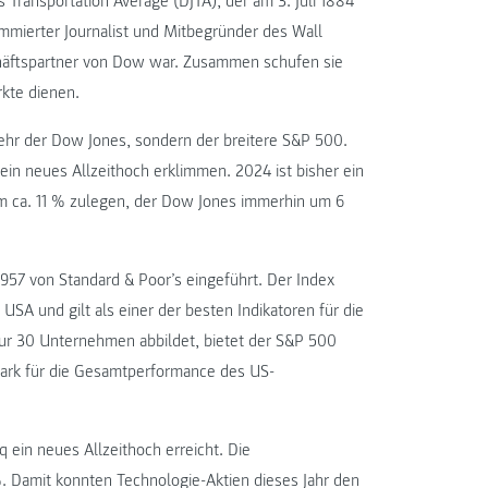
 Transportation Average (DJTA), der am 3. Juli 1884
mierter Journalist und Mitbegründer des Wall
schäftspartner von Dow war. Zusammen schufen sie
rkte dienen.
mehr der Dow Jones, sondern der breitere S&P 500.
n neues Allzeithoch erklimmen. 2024 ist bisher ein
um ca. 11 % zulegen, der Dow Jones immerhin um 6
957 von Standard & Poor’s eingeführt. Der Index
A und gilt als einer der besten Indikatoren für die
ur 30 Unternehmen abbildet, bietet der S&P 500
mark für die Gesamtperformance des US-
ein neues Allzeithoch erreicht. Die
%. Damit konnten Technologie-Aktien dieses Jahr den