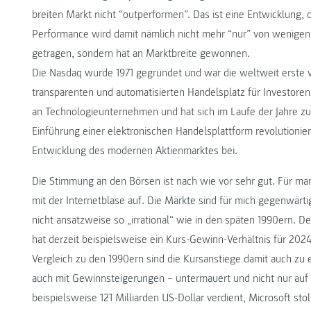
breiten Markt nicht “outperformen”. Das ist eine Entwicklung, d
Performance wird damit nämlich nicht mehr “nur” von wenigen
getragen, sondern hat an Marktbreite gewonnen.
Die Nasdaq wurde 1971 gegründet und war die weltweit erste v
transparenten und automatisierten Handelsplatz für Investoren 
an Technologieunternehmen und hat sich im Laufe der Jahre zu
Einführung einer elektronischen Handelsplattform revolutionie
Entwicklung des modernen Aktienmarktes bei.
Die Stimmung an den Börsen ist nach wie vor sehr gut. Für man
mit der Internetblase auf. Die Märkte sind für mich gegenwärtig
nicht ansatzweise so „irrational“ wie in den späten 1990ern. 
hat derzeit beispielsweise ein Kurs-Gewinn-Verhältnis für 202
Vergleich zu den 1990ern sind die Kursanstiege damit auch zu 
auch mit Gewinnsteigerungen – untermauert und nicht nur auf P
beispielsweise 121 Milliarden US-Dollar verdient, Microsoft st