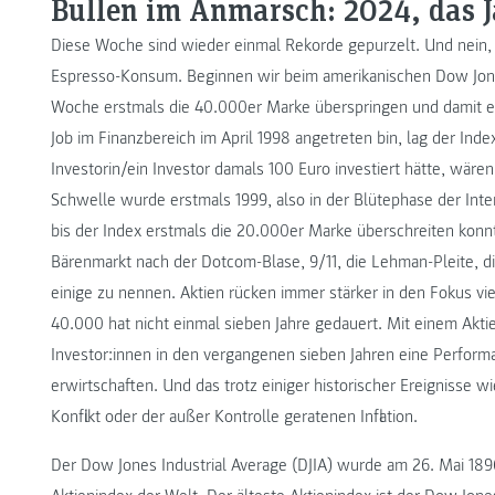
Bullen im Anmarsch: 2024, das J
Diese Woche sind wieder einmal Rekorde gepurzelt. Und nein, l
Espresso-Konsum. Beginnen wir beim amerikanischen Dow Jone
Woche erstmals die 40.000er Marke überspringen und damit ein
Job im Finanzbereich im April 1998 angetreten bin, lag der In
Investorin/ein Investor damals 100 Euro investiert hätte, wär
Schwelle wurde erstmals 1999, also in der Blütephase der Inter
bis der Index erstmals die 20.000er Marke überschreiten konn
Bärenmarkt nach der Dotcom-Blase, 9/11, die Lehman-Pleite, di
einige zu nennen. Aktien rücken immer stärker in den Fokus v
40.000 hat nicht einmal sieben Jahre gedauert. Mit einem Ak
Investor:innen in den vergangenen sieben Jahren eine Perform
erwirtschaften. Und das trotz einiger historischer Ereignisse
Konflikt oder der außer Kontrolle geratenen Inflation.
Der Dow Jones Industrial Average (DJIA) wurde am 26. Mai 1896