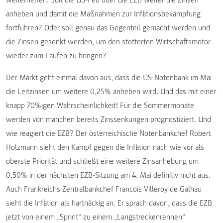
weiterhelfen. Soll die US-Fed oder die EZB weiter die Zinsen
anheben und damit die Maßnahmen zur Inflationsbekämpfung
fortführen? Oder soll genau das Gegenteil gemacht werden und
die Zinsen gesenkt werden, um den stotterten Wirtschaftsmotor
wieder zum Laufen zu bringen?
Der Markt geht einmal davon aus, dass die US-Notenbank im Mai
die Leitzinsen um weitere 0,25% anheben wird. Und das mit einer
knapp 70%igen Wahrscheinlichkeit! Für die Sommermonate
werden von manchen bereits Zinssenkungen prognostiziert. Und
wie reagiert die EZB? Der österreichische Notenbankchef Robert
Holzmann sieht den Kampf gegen die Inflation nach wie vor als
oberste Priorität und schließt eine weitere Zinsanhebung um
0,50% in der nächsten EZB-Sitzung am 4. Mai definitiv nicht aus.
Auch Frankreichs Zentralbankchef Francois Villeroy de Galhau
sieht die Inflation als hartnäckig an. Er sprach davon, dass die EZB
jetzt von einem „Sprint“ zu einem „Langstreckenrennen“