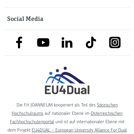
Social Media
link to facebook
link to tiktok
link to
link to linkedin
link to youtube
Die FH JOANNEUM kooperiert als Teil des
Steirischen
Hochschulraums
auf nationaler Ebene im
Österreichischen
Fachhochschulenportal
und ist auf internationaler Ebene mit
dem Projekt
EU4DUAL – European University Alliance For Dual