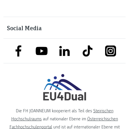
Social Media
link to facebook
link to tiktok
link to
link to linkedin
link to youtube
Die FH JOANNEUM kooperiert als Teil des
Steirischen
Hochschulraums
auf nationaler Ebene im
Österreichischen
Fachhochschulenportal
und ist auf internationaler Ebene mit