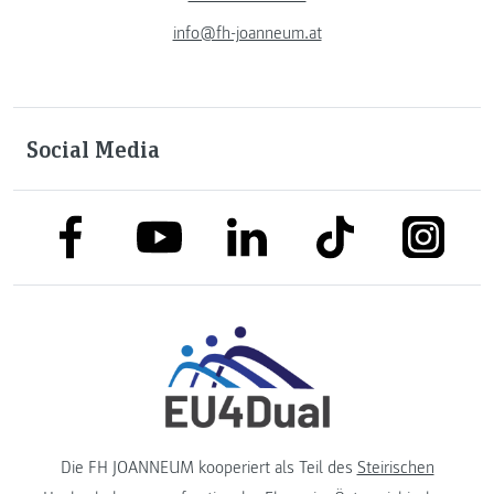
info@fh-joanneum.at
Social Media
link to facebook
link to tiktok
link to
link to linkedin
link to youtube
Die FH JOANNEUM kooperiert als Teil des
Steirischen