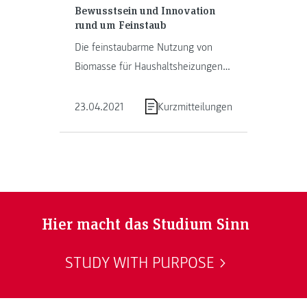
Bewusstsein und Innovation
rund um Feinstaub
Die feinstaubarme Nutzung von
Biomasse für Haushaltsheizungen
im alpinen Raum stand im Fokus
des Projekts Interreg-Alpine-Space-
23.04.2021
Kurzmitteilungen
Projekt …
Hier macht das Studium Sinn
STUDY WITH PURPOSE