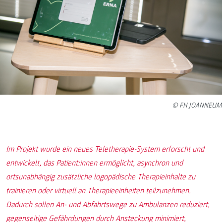
© FH JOANNEUM
Im Projekt wurde ein neues Teletherapie-System erforscht und
entwickelt, das Patient:innen ermöglicht, asynchron und
ortsunabhängig zusätzliche logopädische Therapieinhalte zu
trainieren oder virtuell an Therapieeinheiten teilzunehmen.
Dadurch sollen An- und Abfahrtswege zu Ambulanzen reduziert,
gegenseitige Gefährdungen durch Ansteckung minimiert,