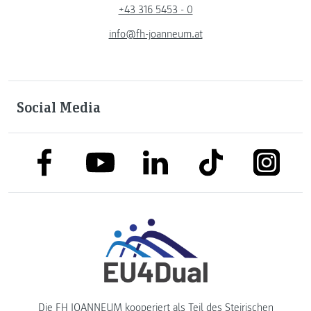
+43 316 5453 - 0
info@fh-joanneum.at
Social Media
link to facebook
link to tiktok
link to
link to linkedin
link to youtube
Die FH JOANNEUM kooperiert als Teil des
Steirischen