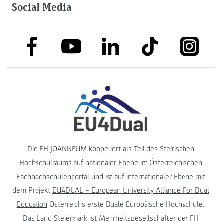
Social Media
link to facebook
link to tiktok
link to
link to linkedin
link to youtube
Die FH JOANNEUM kooperiert als Teil des
Steirischen
Hochschulraums
auf nationaler Ebene im
Österreichischen
Fachhochschulenportal
und ist auf internationaler Ebene mit
dem Projekt
EU4DUAL – European University Alliance For Dual
Education
Österreichs erste Duale Europäische Hochschule.
Das
Land Steiermark
ist Mehrheitsgesellschafter der FH