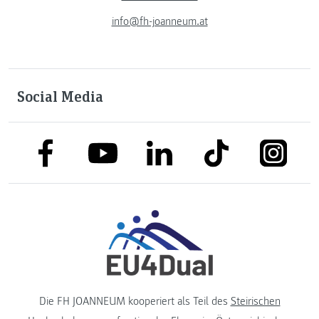
info@fh-joanneum.at
Social Media
link to facebook
link to tiktok
link to
link to linkedin
link to youtube
Die FH JOANNEUM kooperiert als Teil des
Steirischen