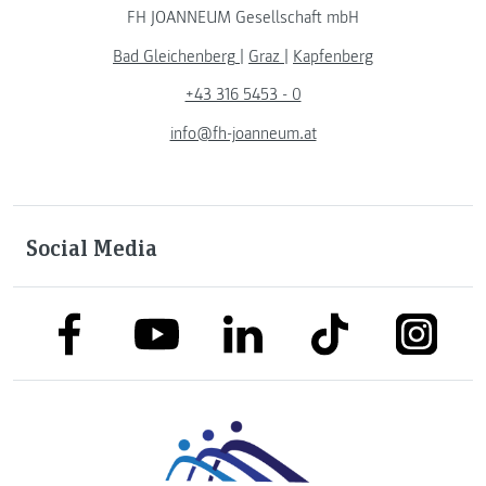
FH JOANNEUM Gesellschaft mbH
Bad Gleichenberg
|
Graz
|
Kapfenberg
+43 316 5453 - 0
info@fh-joanneum.at
Social Media
link to facebook
link to tiktok
link to
link to linkedin
link to youtube