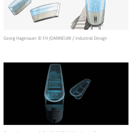
Georg Hagenauer © FH JOANNEUM / Industrial Design