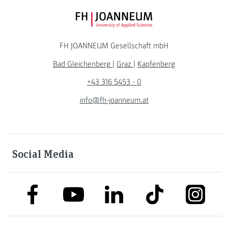
FH JOANNEUM Logo
FH JOANNEUM Gesellschaft mbH
Bad Gleichenberg
|
Graz
|
Kapfenberg
+43 316 5453 - 0
info@fh-joanneum.at
Social Media
link to facebook
link to tiktok
link to
link to linkedin
link to youtube