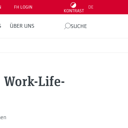
N
FH LOGIN
DE
KONTRAST
S
ÜBER UNS
SUCHE
 Work-Life-
hen