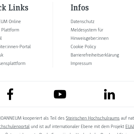
ck Links
Infos
UM Online
Datenschutz
 Plattform
Meldesystem für
l
Hinweisgeber:innen
iter:innen-Portal
Cookie Policy
sk
Barrierefreiheitserklärung
sensplattform
Impressum
link to facebook
link to lin
link to youtube
JOANNEUM kooperiert als Teil des
Steirischen Hochschulraums
auf na
chschulenportal
und ist auf internationaler Ebene mit dem Projekt
EU4D