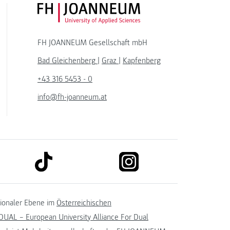
FH JOANNEUM Logo
FH JOANNEUM Gesellschaft mbH
Bad Gleichenberg
|
Graz
|
Kapfenberg
+43 316 5453 - 0
info@fh-joanneum.at
link to tiktok
link to instagram
kedin
tionaler Ebene im
Österreichischen
UAL – European University Alliance For Dual