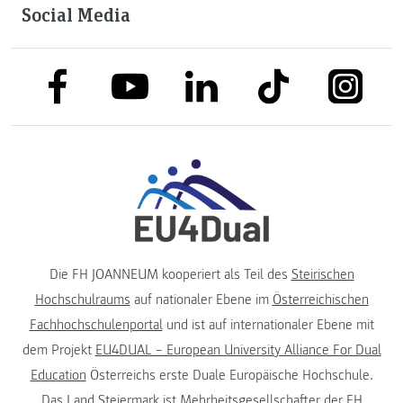
Social Media
link to facebook
link to tiktok
link to
link to linkedin
link to youtube
Die FH JOANNEUM kooperiert als Teil des
Steirischen
Hochschulraums
auf nationaler Ebene im
Österreichischen
Fachhochschulenportal
und ist auf internationaler Ebene mit
dem Projekt
EU4DUAL – European University Alliance For Dual
Education
Österreichs erste Duale Europäische Hochschule.
Das
Land Steiermark
ist Mehrheitsgesellschafter der FH