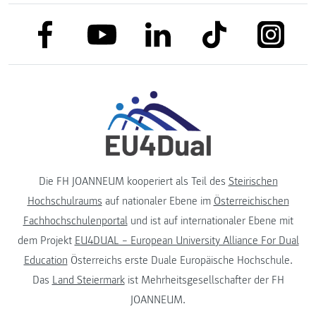
link to facebook
link to tiktok
link to
link to linkedin
link to youtube
Die FH JOANNEUM kooperiert als Teil des
Steirischen
Hochschulraums
auf nationaler Ebene im
Österreichischen
Fachhochschulenportal
und ist auf internationaler Ebene mit
dem Projekt
EU4DUAL – European University Alliance For Dual
Education
Österreichs erste Duale Europäische Hochschule.
Das
Land Steiermark
ist Mehrheitsgesellschafter der FH
JOANNEUM.