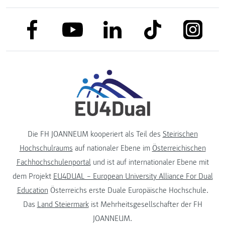
link to facebook
link to tiktok
link to
link to linkedin
link to youtube
Die FH JOANNEUM kooperiert als Teil des
Steirischen
Hochschulraums
auf nationaler Ebene im
Österreichischen
Fachhochschulenportal
und ist auf internationaler Ebene mit
dem Projekt
EU4DUAL – European University Alliance For Dual
Education
Österreichs erste Duale Europäische Hochschule.
Das
Land Steiermark
ist Mehrheitsgesellschafter der FH
JOANNEUM.