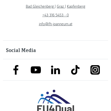
Bad Gleichenberg
|
Graz
|
Kapfenberg
+43 316 5453 - 0
info@fh-joanneum.at
Social Media
link to facebook
link to tiktok
link to
link to linkedin
link to youtube