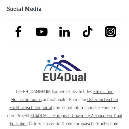
Social Media
link to facebook
link to tiktok
link to
link to linkedin
link to youtube
Die FH JOANNEUM kooperiert als Teil des
Steirischen
Hochschulraums
auf nationaler Ebene im
Österreichischen
Fachhochschulenportal
und ist auf internationaler Ebene mit
dem Projekt
EU4DUAL – European University Alliance For Dual
Education
Österreichs erste Duale Europäische Hochschule.