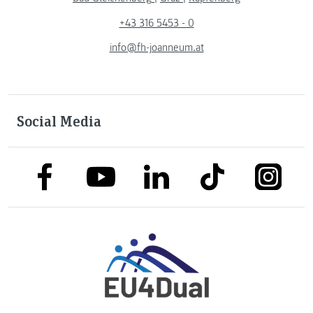
+43 316 5453 - 0
info@fh-joanneum.at
Social Media
link to facebook
link to tiktok
link to
link to linkedin
link to youtube