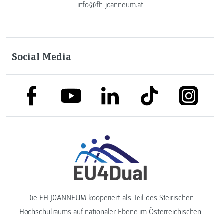
info@fh-joanneum.at
Social Media
link to facebook
link to tiktok
link to
link to linkedin
link to youtube
Die FH JOANNEUM kooperiert als Teil des
Steirischen
Hochschulraums
auf nationaler Ebene im
Österreichischen