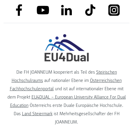
link to facebook
link to tiktok
link to
link to linkedin
link to youtube
Die FH JOANNEUM kooperiert als Teil des
Steirischen
Hochschulraums
auf nationaler Ebene im
Österreichischen
Fachhochschulenportal
und ist auf internationaler Ebene mit
dem Projekt
EU4DUAL – European University Alliance For Dual
Education
Österreichs erste Duale Europäische Hochschule.
Das
Land Steiermark
ist Mehrheitsgesellschafter der FH
JOANNEUM.