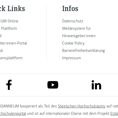
ck Links
Infos
UM Online
Datenschutz
 Plattform
Meldesystem für
l
Hinweisgeber:innen
iter:innen-Portal
Cookie Policy
sk
Barrierefreiheitserklärung
sensplattform
Impressum
link to facebook
link to lin
link to youtube
JOANNEUM kooperiert als Teil des
Steirischen Hochschulraums
auf na
chschulenportal
und ist auf internationaler Ebene mit dem Projekt
EU4D