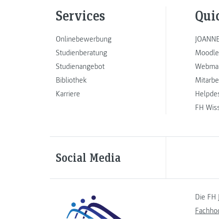
Services
Qui
Onlinebewerbung
JOANNE
Studienberatung
Moodle
Studienangebot
Webmai
Bibliothek
Mitarbe
Karriere
Helpde
FH Wis
Social Media
Die FH 
Fachho