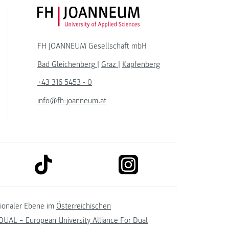
FH JOANNEUM Logo
FH JOANNEUM Gesellschaft mbH
Bad Gleichenberg
|
Graz
|
Kapfenberg
+43 316 5453 - 0
info@fh-joanneum.at
link to tiktok
link to instagram
kedin
tionaler Ebene im
Österreichischen
UAL – European University Alliance For Dual