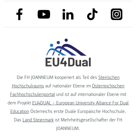
link to facebook
link to tiktok
link to
link to linkedin
link to youtube
Die FH JOANNEUM kooperiert als Teil des
Steirischen
Hochschulraums
auf nationaler Ebene im
Österreichischen
Fachhochschulenportal
und ist auf internationaler Ebene mit
dem Projekt
EU4DUAL – European University Alliance For Dual
Education
Österreichs erste Duale Europäische Hochschule.
Das
Land Steiermark
ist Mehrheitsgesellschafter der FH
JOANNEUM.