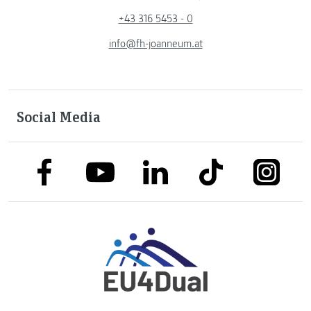
+43 316 5453 - 0
info@fh-joanneum.at
Social Media
link to facebook
link to tiktok
link to
link to linkedin
link to youtube