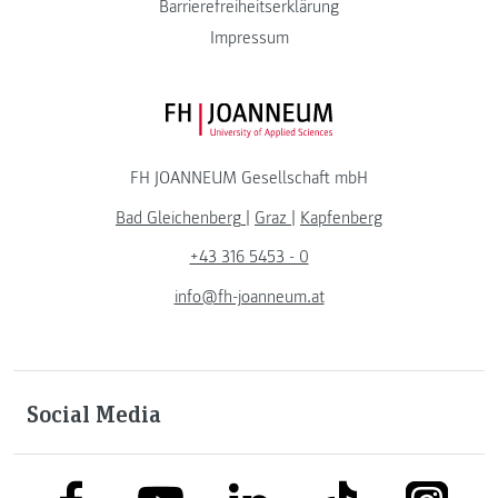
Barrierefreiheitserklärung
Impressum
FH JOANNEUM Logo
FH JOANNEUM Gesellschaft mbH
Bad Gleichenberg
|
Graz
|
Kapfenberg
+43 316 5453 - 0
info@fh-joanneum.at
Social Media
link to facebook
link to tiktok
link to
link to linkedin