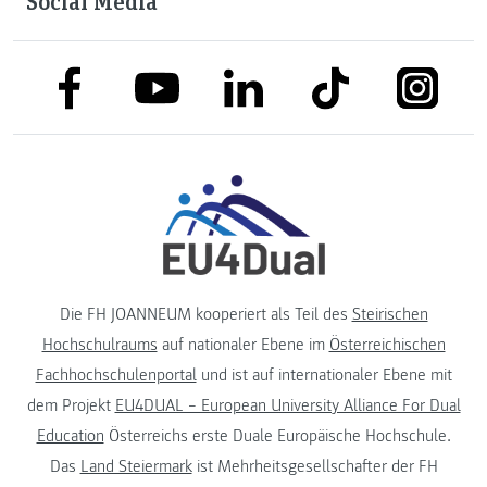
Social Media
link to facebook
link to tiktok
link to
link to linkedin
link to youtube
Die FH JOANNEUM kooperiert als Teil des
Steirischen
Hochschulraums
auf nationaler Ebene im
Österreichischen
Fachhochschulenportal
und ist auf internationaler Ebene mit
dem Projekt
EU4DUAL – European University Alliance For Dual
Education
Österreichs erste Duale Europäische Hochschule.
Das
Land Steiermark
ist Mehrheitsgesellschafter der FH