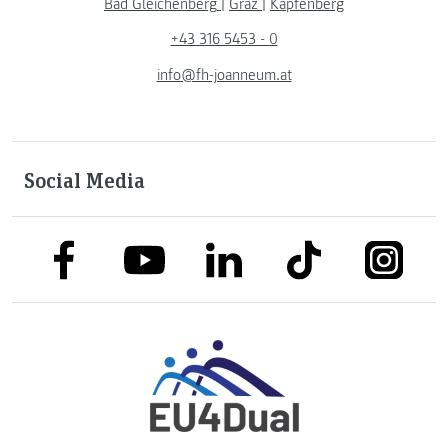
Bad Gleichenberg
|
Graz
|
Kapfenberg
+43 316 5453 - 0
info@fh-joanneum.at
Social Media
link to facebook
link to tiktok
link to
link to linkedin
link to youtube