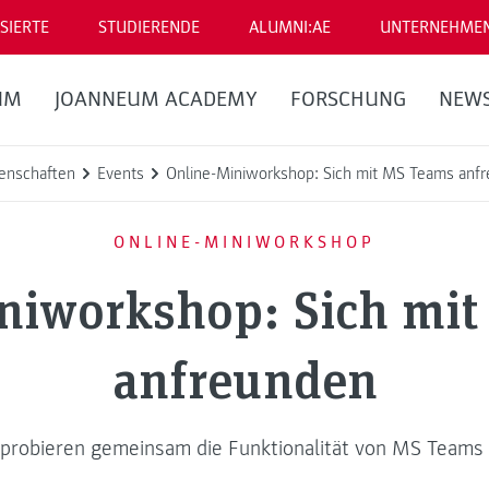
SIERTE
STUDIERENDE
ALUMNI:AE
UNTERNEHME
UM
JOANNEUM ACADEMY
FORSCHUNG
NEW
enschaften
Events
Online-Miniworkshop: Sich mit MS Teams anf
ONLINE-MINIWORKSHOP
niworkshop: Sich mi
anfreunden
 probieren gemeinsam die Funktionalität von MS Teams 