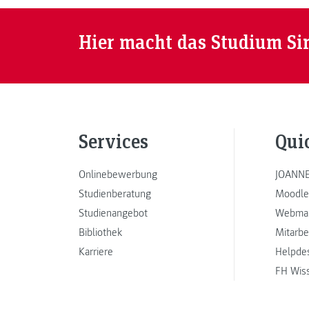
Hier macht das Studium Si
Services
Qui
Onlinebewerbung
JOANNE
Studienberatung
Moodle
Studienangebot
Webmai
Bibliothek
Mitarbe
Karriere
Helpde
FH Wis