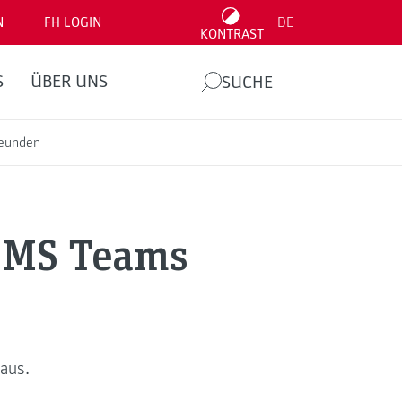
N
FH LOGIN
DE
KONTRAST
S
ÜBER UNS
SUCHE
reunden
t MS Teams
aus.