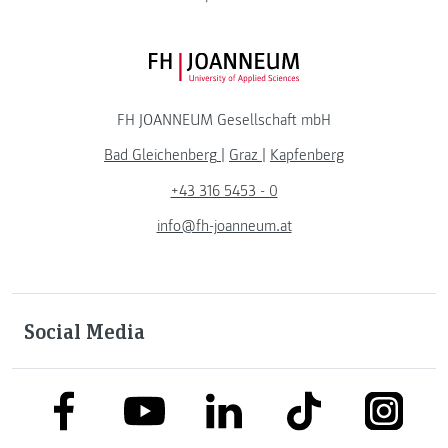
FH JOANNEUM Logo
FH JOANNEUM Gesellschaft mbH
Bad Gleichenberg
|
Graz
|
Kapfenberg
+43 316 5453 - 0
info@fh-joanneum.at
Social Media
link to facebook
link to tiktok
link to
link to linkedin
link to youtube