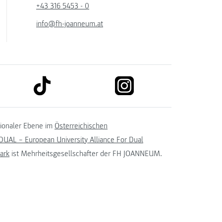
+43 316 5453 - 0
info@fh-joanneum.at
link to tiktok
link to instagram
kedin
tionaler Ebene im
Österreichischen
UAL – European University Alliance For Dual
ark
ist Mehrheitsgesellschafter der FH JOANNEUM.