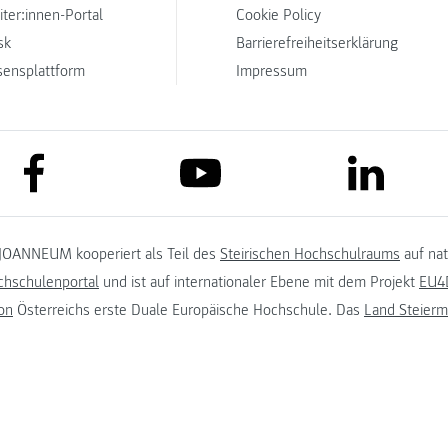
iter:innen-Portal
Cookie Policy
sk
Barrierefreiheitserklärung
sensplattform
Impressum
link to facebook
link to lin
link to youtube
JOANNEUM kooperiert als Teil des
Steirischen Hochschulraums
auf na
chschulenportal
und ist auf internationaler Ebene mit dem Projekt
EU4D
on
Österreichs erste Duale Europäische Hochschule. Das
Land Steierm