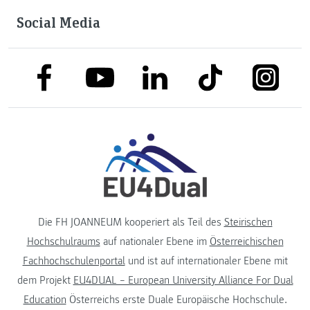
Social Media
link to facebook
link to tiktok
link to
link to linkedin
link to youtube
Die FH JOANNEUM kooperiert als Teil des
Steirischen
Hochschulraums
auf nationaler Ebene im
Österreichischen
Fachhochschulenportal
und ist auf internationaler Ebene mit
dem Projekt
EU4DUAL – European University Alliance For Dual
Education
Österreichs erste Duale Europäische Hochschule.