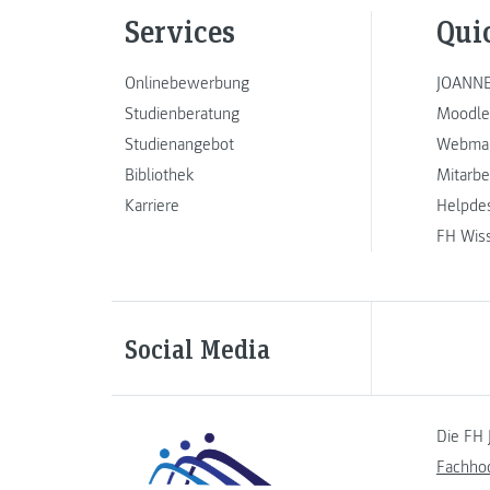
Services
Qui
Onlinebewerbung
JOANNE
Studienberatung
Moodle
Studienangebot
Webmai
Bibliothek
Mitarbe
Karriere
Helpde
FH Wis
Social Media
Die FH 
Fachho