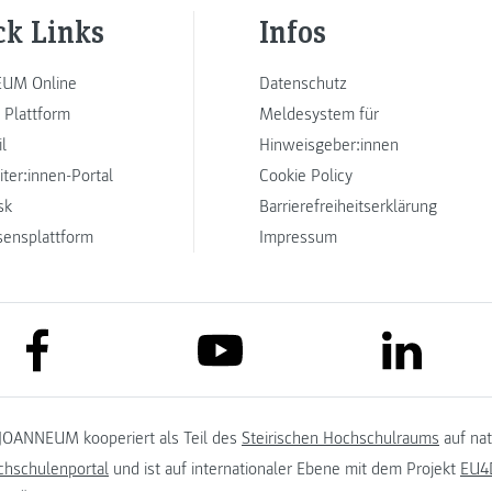
ck Links
Infos
UM Online
Datenschutz
 Plattform
Meldesystem für
l
Hinweisgeber:innen
iter:innen-Portal
Cookie Policy
sk
Barrierefreiheitserklärung
sensplattform
Impressum
link to facebook
link to lin
link to youtube
JOANNEUM kooperiert als Teil des
Steirischen Hochschulraums
auf na
chschulenportal
und ist auf internationaler Ebene mit dem Projekt
EU4D