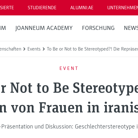
SIERTE
STUDIERENDE
ALUMNI:AE
UNTERNEHME
UM
JOANNEUM ACADEMY
FORSCHUNG
NEW
enschaften
Events
To Be or Not to Be Stereotyped?! Die Repräse
EVENT
r Not to Be Stereotyp
n von Frauen in iran
-Präsentation und Diskussion: Geschlechterstereotype i