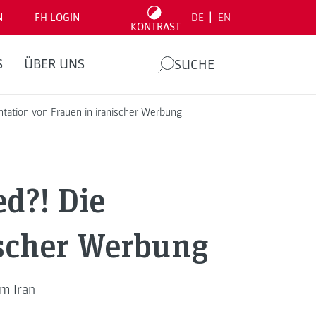
|
N
FH LOGIN
DE
EN
KONTRAST
S
ÜBER UNS
SUCHE
ntation von Frauen in iranischer Werbung
ed?! Die
ischer Werbung
m Iran