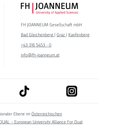
FH JOANNEUM Logo
FH JOANNEUM Gesellschaft mbH
Bad Gleichenberg
|
Graz
|
Kapfenberg
+43 316 5453 - 0
info@fh-joanneum.at
link to tiktok
link to instagram
kedin
tionaler Ebene im
Österreichischen
UAL – European University Alliance For Dual