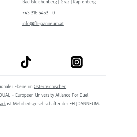
Bad Gleichenberg
|
Graz
|
Kapfenberg
+43 316 5453 - 0
info@fh-joanneum.at
link to tiktok
link to instagram
kedin
tionaler Ebene im
Österreichischen
UAL – European University Alliance For Dual
ark
ist Mehrheitsgesellschafter der FH JOANNEUM.