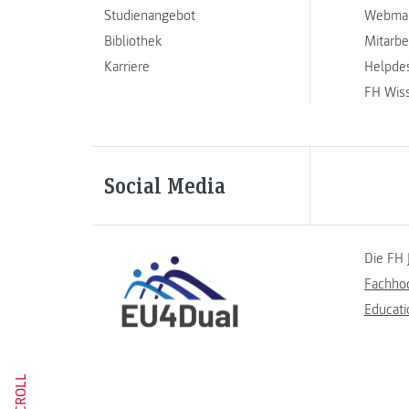
Studienangebot
Webmai
Bibliothek
Mitarbe
Karriere
Helpde
FH Wis
Social Media
Die FH 
Fachho
Educati
SCROLL