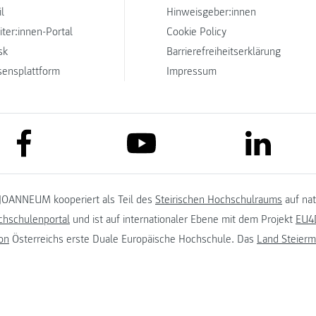
l
Hinweisgeber:innen
iter:innen-Portal
Cookie Policy
sk
Barrierefreiheitserklärung
sensplattform
Impressum
link to facebook
link to lin
link to youtube
JOANNEUM kooperiert als Teil des
Steirischen Hochschulraums
auf na
chschulenportal
und ist auf internationaler Ebene mit dem Projekt
EU4D
on
Österreichs erste Duale Europäische Hochschule. Das
Land Steierm