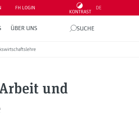
N
FH LOGIN
DE
KONTRAST
S
ÜBER UNS
SUCHE
kswirtschaftslehre
 Arbeit und
e