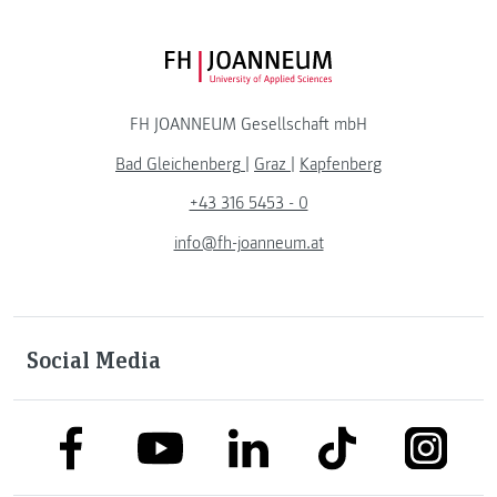
FH JOANNEUM Logo
FH JOANNEUM Gesellschaft mbH
Bad Gleichenberg
|
Graz
|
Kapfenberg
+43 316 5453 - 0
info@fh-joanneum.at
Social Media
link to facebook
link to tiktok
link to
link to linkedin
link to youtube