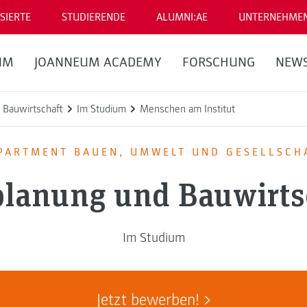
SIERTE
STUDIERENDE
ALUMNI:AE
UNTERNEHME
UM
JOANNEUM ACADEMY
FORSCHUNG
NEW
 Bauwirtschaft
Im Studium
Menschen am Institut
PARTMENT BAUEN, UMWELT UND GESELLSCH
lanung und Bauwirts
Im Studium
Jetzt bewerben!