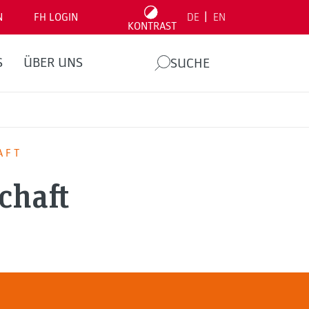
|
N
FH LOGIN
DE
EN
KONTRAST
S
ÜBER UNS
SUCHE
AFT
chaft