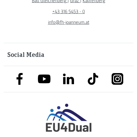
Bad Gleichenberg
|
Graz
|
Kapfenberg
+43 316 5453 - 0
info@fh-joanneum.at
Social Media
link to facebook
link to tiktok
link to
link to linkedin
link to youtube