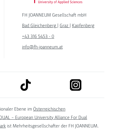
FH JOANNEUM Gesellschaft mbH
Bad Gleichenberg
|
Graz
|
Kapfenberg
+43 316 5453 - 0
info@fh-joanneum.at
link to tiktok
link to instagram
kedin
tionaler Ebene im
Österreichischen
UAL – European University Alliance For Dual
ark
ist Mehrheitsgesellschafter der FH JOANNEUM.