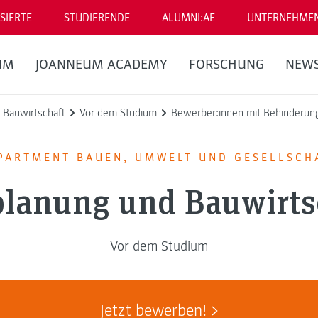
SIERTE
STUDIERENDE
ALUMNI:AE
UNTERNEHME
UM
JOANNEUM ACADEMY
FORSCHUNG
NEW
 Bauwirtschaft
Vor dem Studium
Bewerber:innen mit Behinderun
PARTMENT BAUEN, UMWELT UND GESELLSCH
lanung und Bauwirts
Vor dem Studium
Jetzt bewerben!