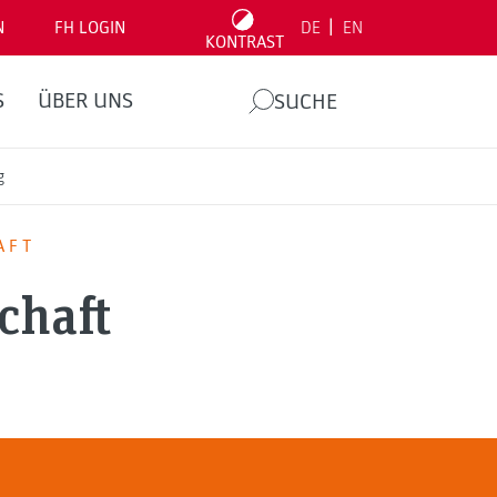
|
N
FH LOGIN
DE
EN
KONTRAST
S
ÜBER UNS
SUCHE
g
AFT
chaft