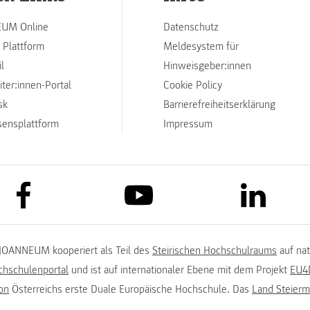
UM Online
Datenschutz
 Plattform
Meldesystem für
l
Hinweisgeber:innen
iter:innen-Portal
Cookie Policy
sk
Barrierefreiheitserklärung
sensplattform
Impressum
link to facebook
link to lin
link to youtube
JOANNEUM kooperiert als Teil des
Steirischen Hochschulraums
auf na
chschulenportal
und ist auf internationaler Ebene mit dem Projekt
EU4D
on
Österreichs erste Duale Europäische Hochschule. Das
Land Steierm