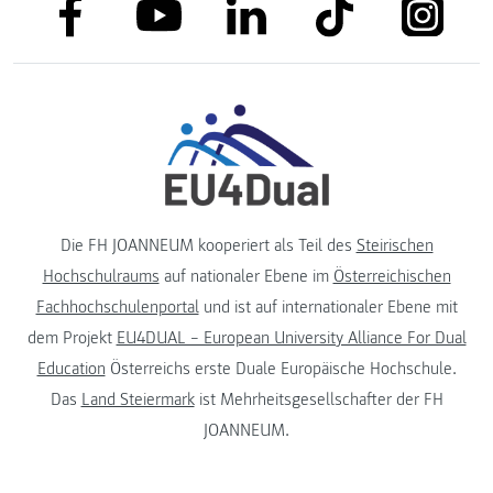
link to facebook
link to tiktok
link to
link to linkedin
link to youtube
Die FH JOANNEUM kooperiert als Teil des
Steirischen
Hochschulraums
auf nationaler Ebene im
Österreichischen
Fachhochschulenportal
und ist auf internationaler Ebene mit
dem Projekt
EU4DUAL – European University Alliance For Dual
Education
Österreichs erste Duale Europäische Hochschule.
Das
Land Steiermark
ist Mehrheitsgesellschafter der FH
JOANNEUM.