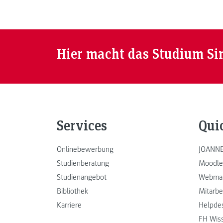
Hier macht das Studium Si
Services
Qui
Onlinebewerbung
JOANNE
Studienberatung
Moodle
Studienangebot
Webmai
Bibliothek
Mitarbe
Karriere
Helpde
FH Wis