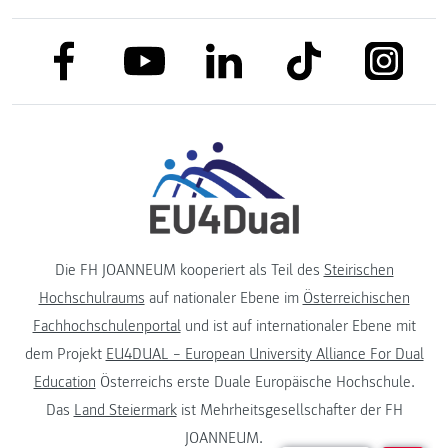
link to facebook
link to tiktok
link to
link to linkedin
link to youtube
Die FH JOANNEUM kooperiert als Teil des
Steirischen
Hochschulraums
auf nationaler Ebene im
Österreichischen
Fachhochschulenportal
und ist auf internationaler Ebene mit
dem Projekt
EU4DUAL – European University Alliance For Dual
Education
Österreichs erste Duale Europäische Hochschule.
Das
Land Steiermark
ist Mehrheitsgesellschafter der FH
JOANNEUM.