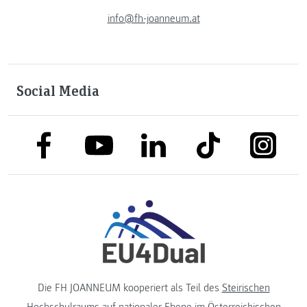
info@fh-joanneum.at
Social Media
link to facebook
link to tiktok
link to
link to linkedin
link to youtube
Die FH JOANNEUM kooperiert als Teil des
Steirischen