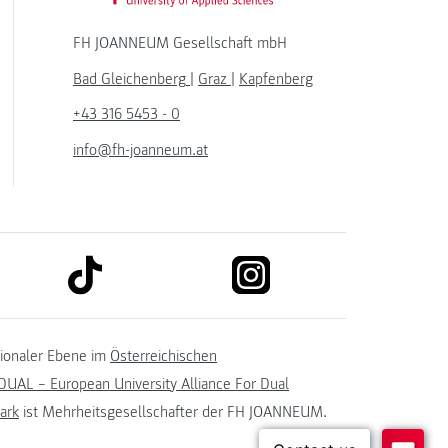
FH JOANNEUM Gesellschaft mbH
Bad Gleichenberg
|
Graz
|
Kapfenberg
+43 316 5453 - 0
info@fh-joanneum.at
link to tiktok
link to instagram
kedin
tionaler Ebene im
Österreichischen
UAL – European University Alliance For Dual
ark
ist Mehrheitsgesellschafter der FH JOANNEUM.