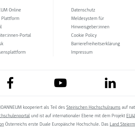
UM Online
Datenschutz
 Plattform
Meldesystem für
l
Hinweisgeber:innen
iter:innen-Portal
Cookie Policy
sk
Barrierefreiheitserklärung
sensplattform
Impressum
link to facebook
link to lin
link to youtube
JOANNEUM kooperiert als Teil des
Steirischen Hochschulraums
auf na
chschulenportal
und ist auf internationaler Ebene mit dem Projekt
EU4D
on
Österreichs erste Duale Europäische Hochschule. Das
Land Steierm