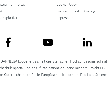
iter:innen-Portal
Cookie Policy
sk
Barrierefreiheitserklärung
sensplattform
Impressum
link to facebook
link to lin
link to youtube
JOANNEUM kooperiert als Teil des
Steirischen Hochschulraums
auf na
chschulenportal
und ist auf internationaler Ebene mit dem Projekt
EU4D
on
Österreichs erste Duale Europäische Hochschule. Das
Land Steierm