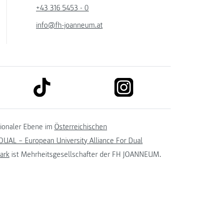
+43 316 5453 - 0
info@fh-joanneum.at
link to tiktok
link to instagram
kedin
tionaler Ebene im
Österreichischen
UAL – European University Alliance For Dual
ark
ist Mehrheitsgesellschafter der FH JOANNEUM.