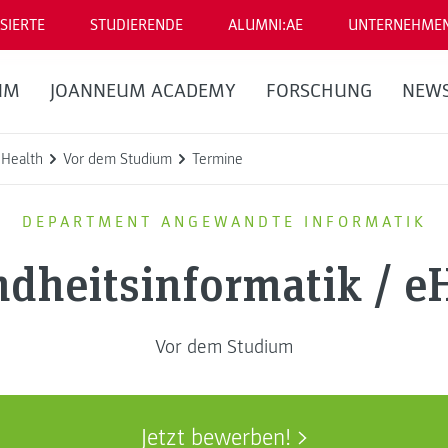
SIERTE
STUDIERENDE
ALUMNI:AE
UNTERNEHME
UM
JOANNEUM ACADEMY
FORSCHUNG
NEW
eHealth
Vor dem Studium
Termine
DEPARTMENT ANGEWANDTE INFORMATIK
dheitsinformatik / e
Vor dem Studium
Jetzt bewerben!