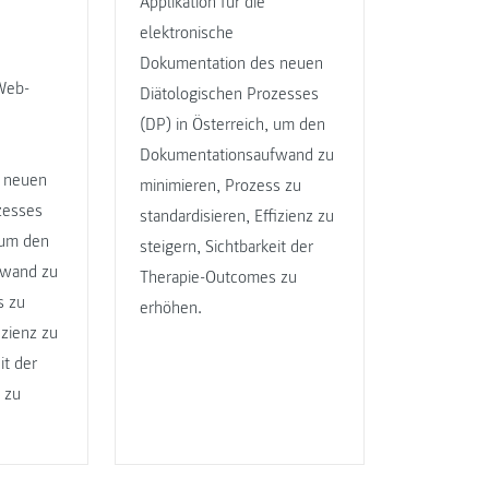
Applikation für die
elektronische
Dokumentation des neuen
 Web-
Diätologischen Prozesses
(DP) in Österreich, um den
Dokumentationsaufwand zu
 neuen
minimieren, Prozess zu
zesses
standardisieren, Effizienz zu
 um den
steigern, Sichtbarkeit der
fwand zu
Therapie-Outcomes zu
s zu
erhöhen.
izienz zu
it der
 zu