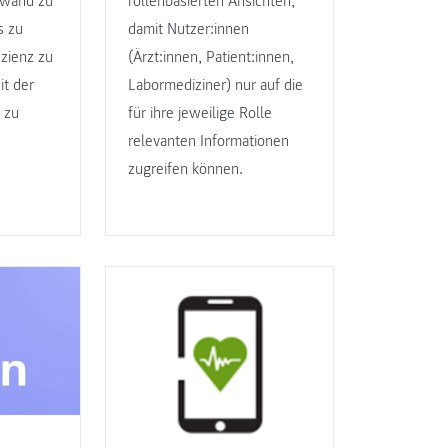
fwand zu
rollenbasierten Ansichten,
s zu
damit Nutzer:innen
izienz zu
(Ärzt:innen, Patient:innen,
it der
Labormediziner) nur auf die
 zu
für ihre jeweilige Rolle
relevanten Informationen
zugreifen können.