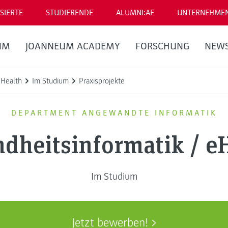
SIERTE
STUDIERENDE
ALUMNI:AE
UNTERNEHME
UM
JOANNEUM ACADEMY
FORSCHUNG
NEW
eHealth
Im Studium
Praxisprojekte
DEPARTMENT ANGEWANDTE INFORMATIK
dheitsinformatik / e
Im Studium
Jetzt bewerben!