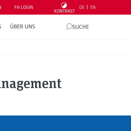
|
N
FH LOGIN
DE
EN
KONTRAST
S
ÜBER UNS
SUCHE
anagement