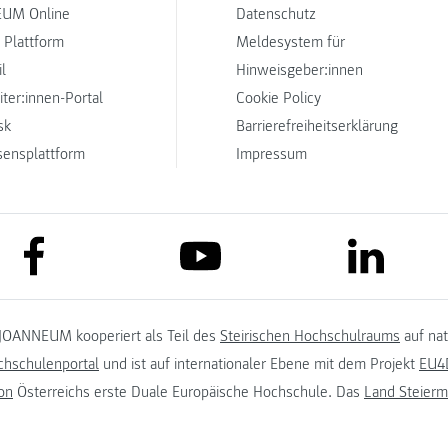
UM Online
Datenschutz
 Plattform
Meldesystem für
l
Hinweisgeber:innen
iter:innen-Portal
Cookie Policy
sk
Barrierefreiheitserklärung
sensplattform
Impressum
link to facebook
link to lin
link to youtube
JOANNEUM kooperiert als Teil des
Steirischen Hochschulraums
auf na
chschulenportal
und ist auf internationaler Ebene mit dem Projekt
EU4D
on
Österreichs erste Duale Europäische Hochschule. Das
Land Steierm