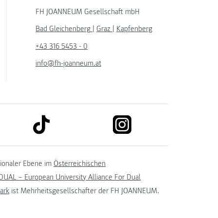
FH JOANNEUM Gesellschaft mbH
Bad Gleichenberg
|
Graz
|
Kapfenberg
+43 316 5453 - 0
info@fh-joanneum.at
link to tiktok
link to instagram
kedin
tionaler Ebene im
Österreichischen
UAL – European University Alliance For Dual
ark
ist Mehrheitsgesellschafter der FH JOANNEUM.